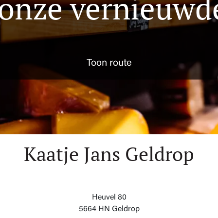
onze vernieuwd
Toon route
Kaatje Jans Geldrop
Heuvel 80
5664 HN Geldrop